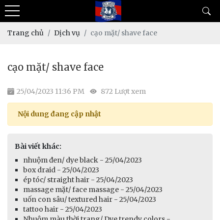
Trang chủ
Dịch vụ
cạo mặt/ shave face
cạo mặt/ shave face
25/04/2023 11:36 PM
872 Lượt xem
Nội dung đang cập nhật
Bài viết khác:
nhuộm đen/ dye black - 25/04/2023
box draid - 25/04/2023
ép tóc/ straight hair - 25/04/2023
massage mặt/ face massage - 25/04/2023
uốn con sâu/ textured hair - 25/04/2023
tattoo hair - 25/04/2023
Nhuộm màu thời trang/ Dye trendy colors -