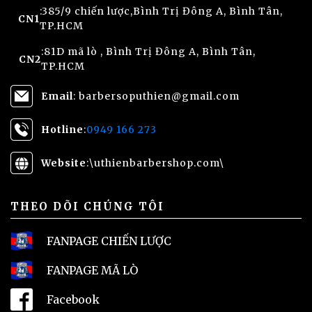
:385/9 chiến lược,Bình Trị Đông A, Bình Tân,
CN1
TP.HCM
:81D mã lò , Bình Trị Đông A, Bình Tân,
CN2
TP.HCM
Email
: barbersoputhien@gmail.com
Hotline
:
0949 166 273
Website
:\
uthienbarbershop.com\
THEO DÕI CHÚNG TÔI
FANPAGE CHIẾN LƯỢC
FANPAGE MÃ LÒ
Facebook