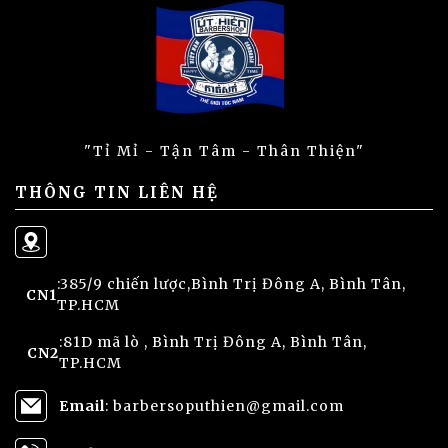
"Tỉ Mỉ - Tận Tâm - Thân Thiện"
THÔNG TIN LIÊN HỆ
:385/9 chiến lược,Bình Trị Đông A, Bình Tân,
CN1
TP.HCM
:81D mã lò , Bình Trị Đông A, Bình Tân,
CN2
TP.HCM
Email
: barbersoputhien@gmail.com