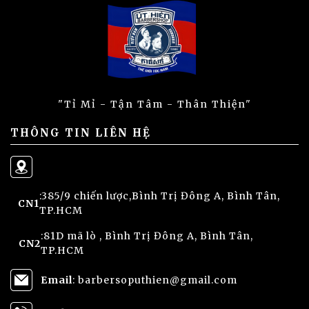
"Tỉ Mỉ - Tận Tâm - Thân Thiện"
THÔNG TIN LIÊN HỆ
:385/9 chiến lược,Bình Trị Đông A, Bình Tân,
CN1
TP.HCM
:81D mã lò , Bình Trị Đông A, Bình Tân,
CN2
TP.HCM
Email
: barbersoputhien@gmail.com